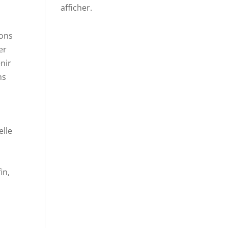
afficher.
ions
er
nir
ns
elle
in,