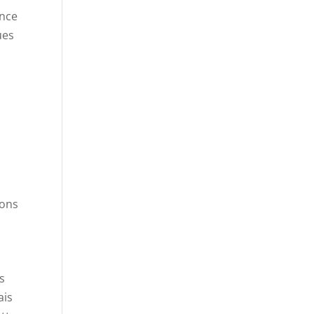
ence
ues
ions
s
ais